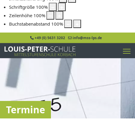
Schriftgröße
100
%
Zeilenhöhe
100
%
Buchstabenabstand
100
%
+49 (0) 5631 3202
info@mss-lps.de
Termine