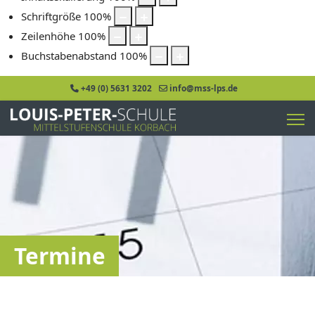
Schriftgröße
100
%
Zeilenhöhe
100
%
Buchstabenabstand
100
%
+49 (0) 5631 3202
info@mss-lps.de
Termine