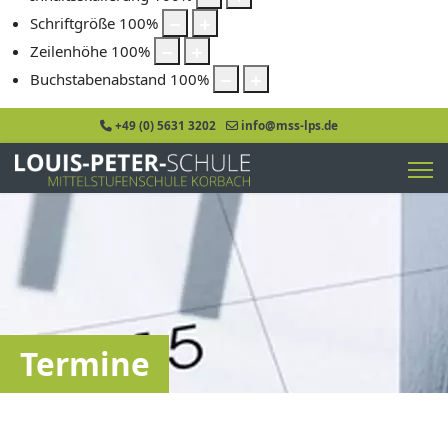
Schriftgröße
100
%
Zeilenhöhe
100
%
Buchstabenabstand
100
%
+49 (0) 5631 3202
info@mss-lps.de
Termine