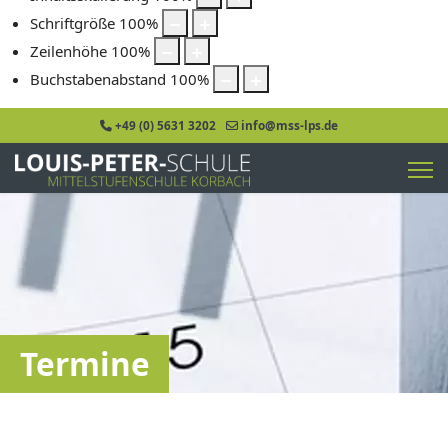
Schriftgröße
100
%
Zeilenhöhe
100
%
Buchstabenabstand
100
%
+49 (0) 5631 3202
info@mss-lps.de
Termine