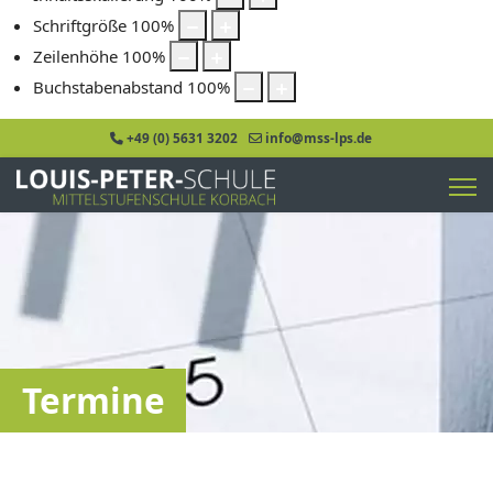
Schriftgröße
100
%
Zeilenhöhe
100
%
Buchstabenabstand
100
%
+49 (0) 5631 3202
info@mss-lps.de
Termine