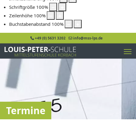
Schriftgröße
100
%
Zeilenhöhe
100
%
Buchstabenabstand
100
%
+49 (0) 5631 3202
info@mss-lps.de
Termine