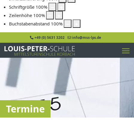
Schriftgröße
100
%
Zeilenhöhe
100
%
Buchstabenabstand
100
%
+49 (0) 5631 3202
info@mss-lps.de
Termine