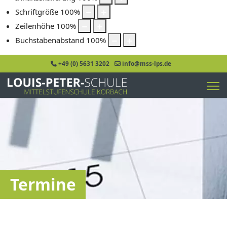
Schriftgröße
100
%
Zeilenhöhe
100
%
Buchstabenabstand
100
%
+49 (0) 5631 3202
info@mss-lps.de
Termine