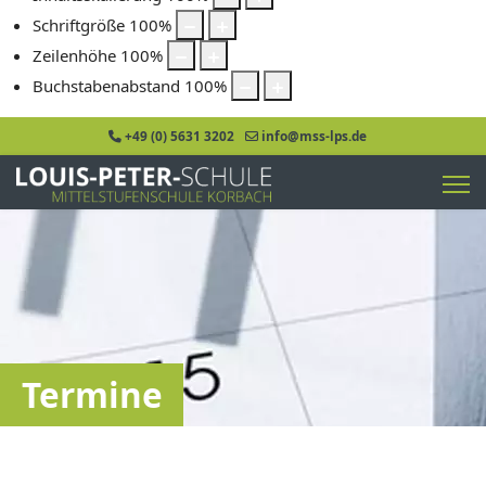
Schriftgröße
100
%
Zeilenhöhe
100
%
Buchstabenabstand
100
%
+49 (0) 5631 3202
info@mss-lps.de
Termine