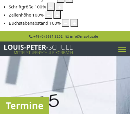
Schriftgröße
100
%
Zeilenhöhe
100
%
Buchstabenabstand
100
%
+49 (0) 5631 3202
info@mss-lps.de
Termine